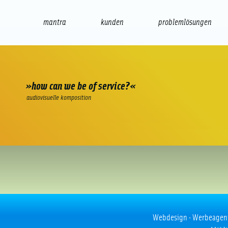
mantra
kunden
problemlösungen
web
e-commerce
seo/sem
audio
präsenta
»how can we be of service?«
audiovisuelle komposition
Award winning ads
Webdesign · Werbeagentur