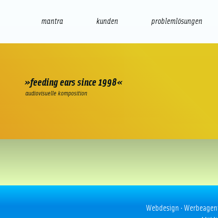
mantra
kunden
problemlösungen
web
e-commerce
seo/sem
audio
präsenta
»feeding ears since 1998«
audiovisuelle komposition
Hugo Boss
Webdesign · Werbeagentur